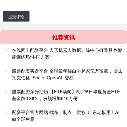
提交评论
推荐资讯
在线网上配资平台 人形机器人数据训练中心打造具身智
能训练场“中国方案”
股票配资实盘平台 全球最年轻白手起家亿万富豪，投诚
扎克伯格_Scale_OpenAI_交易
股票配资亲身经历 【ETF动向】5月26日华夏黄金ETF
基金跌0.36%，份额增加510万份
配资平台官方网站 找布、制衣、卖衫, 广东老板用上AI
做全球生意