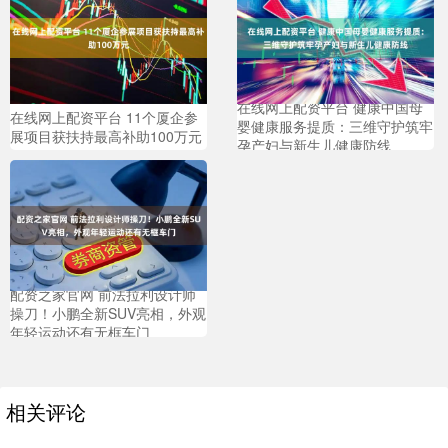
在线网上配资平台 健康中国母
在线网上配资平台 11个厦企参
婴健康服务提质：三维守护筑牢
展项目获扶持最高补助100万元
孕产妇与新生儿健康防线
配资之家官网 前法拉利设计师
操刀！小鹏全新SUV亮相，外观
年轻运动还有无框车门
相关评论