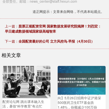
全部责任。邮箱：news_center@staff.hexun.com
道正网提示：文章来自网络，不代表本站观点。
上一篇：
股票正规配资官网 国家数据发展研究院揭牌！刘烈宏：
早日建成数据领域国家级高端智库
下一篇：
全国配资最好的公司 立方风控鸟·早报（4月30日）
相关文章
短线免息配资炒股 【ETF动
向】5月26日招商中证沪港深
配资论坛网 跳出课本融入生
500医药卫生ETF基金跌
活，暑假“科学教育”有点忙
1.48%，份额减少100万份