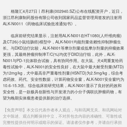
格隆汇4月27日丨昂利康(002940.SZ)公布在线配资开户，近日，
浙江昂利康制药股份有限公司收到国家药品监督管理局签发的注射用
ALK-N0011《药物临床试验批准通知书》。
临床前研究结果显示，注射用ALK-N001在HT1080(人纤维肉瘤)
及CT26(小鼠结肠癌)模型中，ALK-N001均能剂量依赖性抑制肿瘤生
长。与DXD治疗比较，ALK-N001等摩尔剂量或低摩尔剂量的抑瘤效果
更强，其最终肿瘤抑制率T/C(%)均优于DXD治疗组，此外，ALK-
N001与PD-1抗体联合试验，具有协同作用。在大鼠、犬4周重复给药
毒性试验中，ALK-N001的安全性良好，在大鼠中最大耐受剂量(MTD)
为12mg/kg，犬中最高非严重毒性剂量(HSNTD)为2.5mg/kg，综合考
虑药效、药代、安全性数据，计算药物安全窗，ALK-N001安全窗约为
10.6-15.3倍。综合临床前研究结果，ALK-N001显示了良好的药效和
安全性，是一款极具创新性与开发潜力的小分子偶联抗肿瘤药物，有
望为晚期实体瘤患者提供新的治疗选择。
【免责声明】本文仅代表作者本人观点，与和讯网无关。和讯网站对
文中陈述、观点判断保持中立，不对所包含内容的准确性、可靠性或
完整性提供任何明示或暗示的保证。请读者仅作参考，并请自行承担