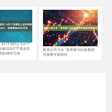
【ETF动向】6月17
创板综合ETF基金跌
配资公司大全 “苏常聊”600多教师
增加4800万份
共探教学新路径