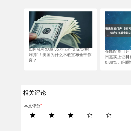
如何杠杆炒股 35万亿外债成“定时
在线配资门户 
炸弹”！美国为什么不敢宣布全部作
日嘉实上证科
废？
0.88%，份额
相关评论
本文评分
*